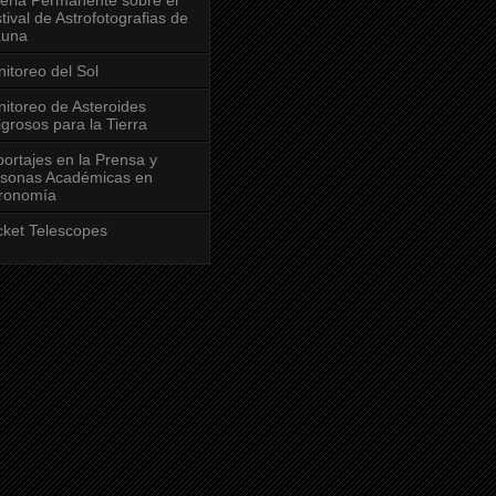
tival de Astrofotografias de
Luna
itoreo del Sol
itoreo de Asteroides
igrosos para la Tierra
ortajes en la Prensa y
sonas Académicas en
ronomía
ket Telescopes