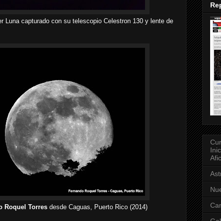
Rep
 Luna capturado con su telescopio Celestron 130 y lente de
Cur
Ini
Afi
As
Nue
Can
o Roquel Torres
desde Caguas, Puerto Rico (2014)
Gal