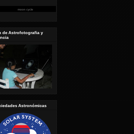
moon cycle
 de Astrofotografia y
ncia
ciedades Astronómicas