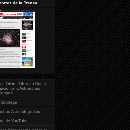
ortes de la Prensa
so Online Libre de Costo
ciacion a la Astronomia
cionada
trobodega
stras Astrofotografias
al de YouTube
eria Permanente sobre el