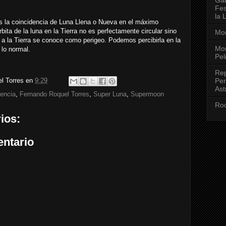
Fes
la 
es la coincidencia de Luna Llena o Nueva en el máximo
rbita de la luna en la Tierra no es perfectamente circular sino
Mon
 a la Tierra se conoce como perigeo. Podemos percibirla en la
Mon
lo normal.
Pel
Rep
Per
l Torres
en
9:29
Ast
iencia
,
Fernando Roquel Torres
,
Super Luna
,
Supermoon
Roc
ios:
entario