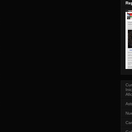
Rep
Cur
Ini
Afi
As
Nue
Can
Gal