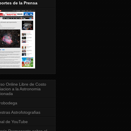
ortes de la Prensa
so Online Libre de Costo
ciacion a la Astronomia
cionada
trobodega
stras Astrofotografias
al de YouTube
eria Permanente sobre el