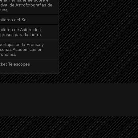
tival de Astrofotografias de
Luna
itoreo del Sol
itoreo de Asteroides
igrosos para la Tierra
ortajes en la Prensa y
sonas Académicas en
ronomía
ket Telescopes