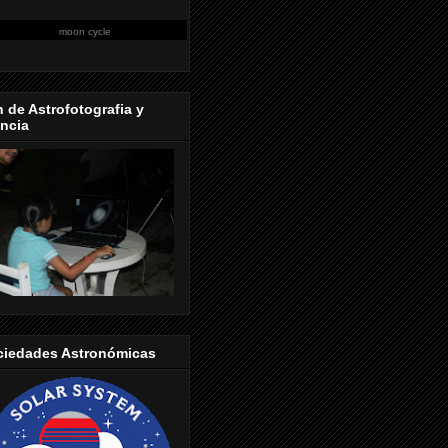
moon cycle
 de Astrofotografia y
ncia
ciedades Astronómicas