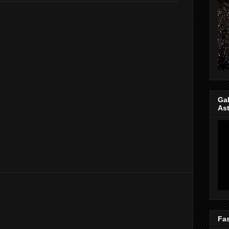
Gal
Ast
Fas