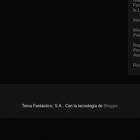
Fes
la 
Mon
Mon
Pel
Rep
Per
Ast
Roc
Tema Fantástico, S.A.. Con la tecnología de
Blogger
.