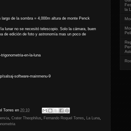
Fes
la 
 largo de la sombra = 4,000m altura de monte Penck
Mon
Mon
fía lunar no se necesitó telescopio. Solo la cámara, buen
Pel
a de edición de foto y astronomía mas un poco de
Rep
Per
Ast
trigonometria-en-la-luna
Roc
hp/salsaj-software-mainmenu-9
l Torres
en
20:10
iencia
,
Crater Theophilus
,
Fernando Roquel Torres
,
La Luna
,
onometria