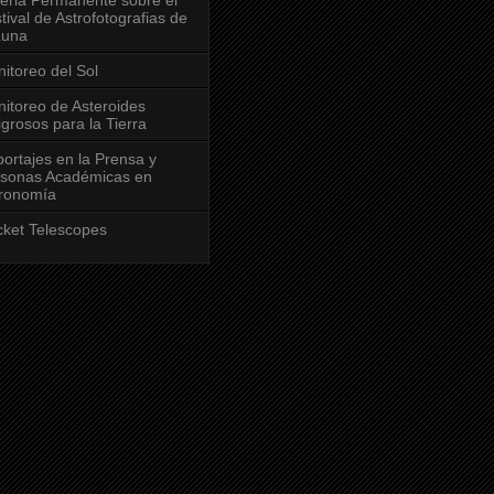
tival de Astrofotografias de
Luna
itoreo del Sol
itoreo de Asteroides
igrosos para la Tierra
ortajes en la Prensa y
sonas Académicas en
ronomía
ket Telescopes