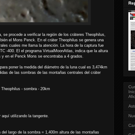
Rep
 se procede a verificar la región de los cráteres Theophilus,
mbién el Mons Penck. En el cráter Theophilus se genera una
les cuales me llama la atención. La hora de la captura fue
 -400. El el programa VirtualMoonAtlas, indica que la altura
us y en el Penck Mons se encontraba a 4 grados.
 para poner la medida del diámetro de la luna cual es 3,474km
idas de las sombras de las montañas centrales del cráter
Cur
r Theophilus - sombra - 20km
Ini
Afi
As
Nue
 aquí utilizando la tangente.
Can
 del largo de la sombra = 1,400m altura de las montañas
Gal