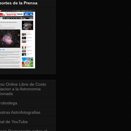
ortes de la Prensa
so Online Libre de Costo
ciacion a la Astronomia
cionada
trobodega
stras Astrofotografias
al de YouTube
eria Permanente sobre el