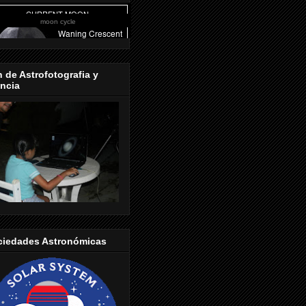
moon cycle
 de Astrofotografia y
ncia
ciedades Astronómicas