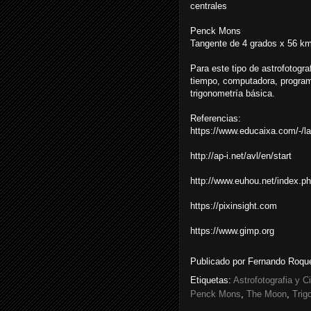
centrales
Penck Mons
Tangente de 4 grados x 56 km
Para este tipo de astrofotogra
tiempo, computadora, program
trigonometría básica.
Referencias:
https://www.educaixa.com/-/la-
http://ap-i.net/avl/en/start
http://www.euhou.net/index.p
https://pixinsight.com
https://www.gimp.org
Publicado por
Fernando Roque
Etiquetas:
Astrofotografia y C
Penck Mons
,
The Moon
,
Trig