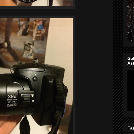
Gal
Ast
Fas