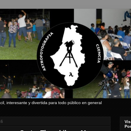
il, interesante y divertida para todo público en general
16
Vis
Por