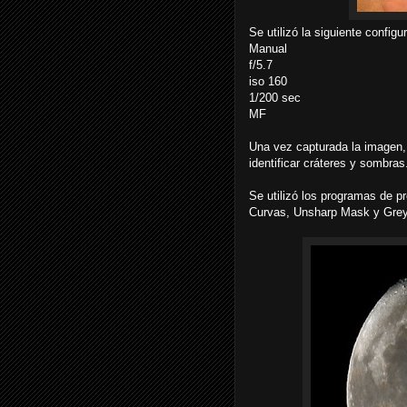
Se utilizó la siguiente configu
Manual
f/5.7
iso 160
1/200 sec
MF
Una vez capturada la imagen,
identificar cráteres y sombras
Se utilizó los programas de p
Curvas, Unsharp Mask y Grey