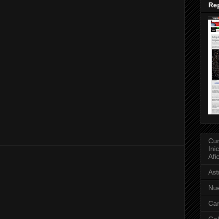
Rep
Cur
Ini
Afi
As
Nue
Can
Gal