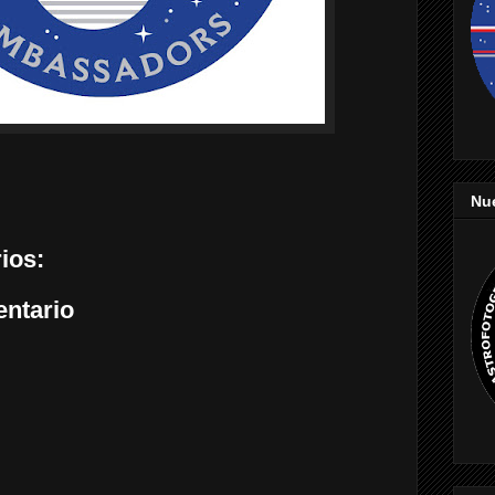
Nu
ios:
entario