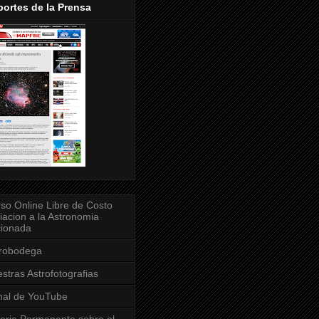
ortes de la Prensa
so Online Libre de Costo
ciacion a la Astronomia
cionada
trobodega
stras Astrofotografias
al de YouTube
eria Permanente sobre el