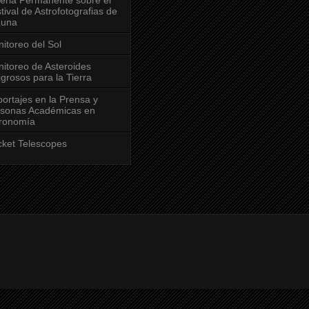
tival de Astrofotografias de
Luna
itoreo del Sol
itoreo de Asteroides
igrosos para la Tierra
ortajes en la Prensa y
sonas Académicas en
ronomía
ket Telescopes