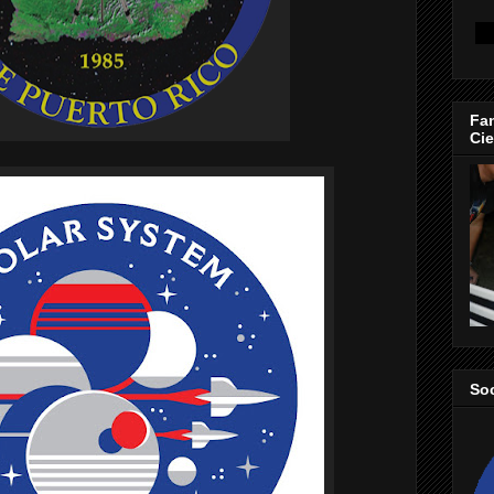
Fan
Cie
So