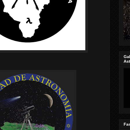
Gal
Ast
Fas