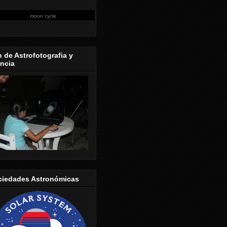
moon cycle
 de Astrofotografia y
ncia
ciedades Astronómicas