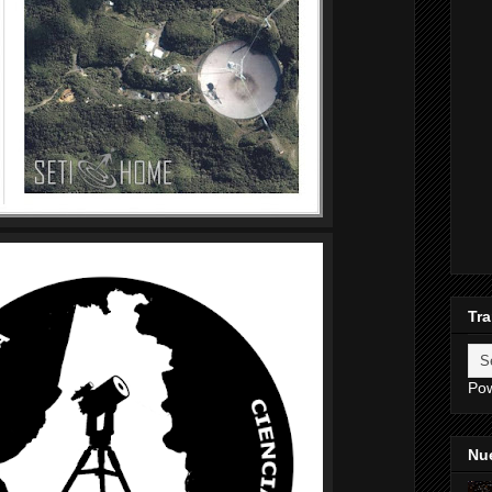
Tra
Po
Nue